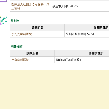
医療法人社団さくら歯科・矯
伊達市舟岡町208-27
正歯科
登別市
診療所名
診療所住所
かただ歯科医院
登別市登別東町2-27-1
洞爺湖町
診療所名
診療所住所
伊藤歯科医院
洞爺湖町本町16番4